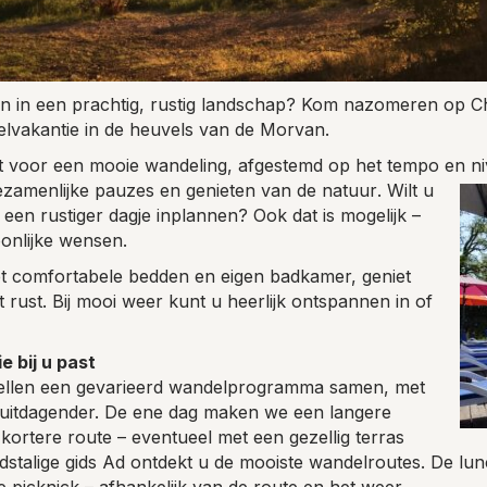
ten in een prachtig, rustig landschap? Kom nazomeren op 
lvakantie in de heuvels van de Morvan.
t voor een mooie wandeling, afgestemd op het tempo en ni
gezamenlijke pauzes en genieten van de natuur
. Wilt u
een rustiger dagje inplannen? Ook dat is mogelijk –
onlijke wensen.
t comfortabele bedden en eigen badkamer, geniet
t rust. Bij mooi weer kunt u heerlijk ontspannen in of
 bij u past
ellen een gevarieerd wandelprogramma samen, met
at uitdagender. De ene dag maken we een langere
kortere route – eventueel met een gezellig terras
alige gids Ad ontdekt u de mooiste wandelroutes. De lun
picknick – afhankelijk van de route en het weer.