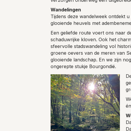
Wandelingen
Tijdens deze wandelweek ontdekt u 
glooiende heuvels met adembeneme
Een geliefde route voert ons naar d
schaduwrijke kloven. Ook het charma
sfeervolle stadswandeling vol histo
groene oevers van de meren van Set
glooiende landschap. En we zijn nog
ongerepte stukje Bourgondië.
De
ge
gr
We
én
W
Da
Da