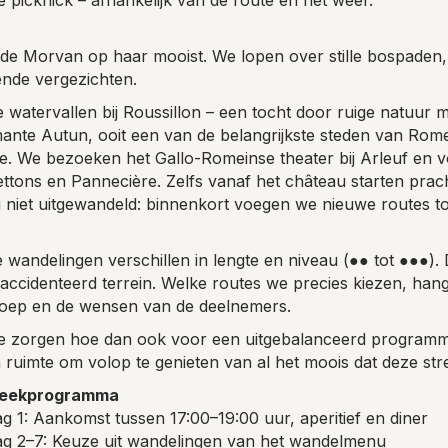
de Morvan op haar mooist. We lopen over stille bospaden,
nde vergezichten.
e watervallen bij Roussillon – een tocht door ruige natuur
nte Autun, ooit een van de belangrijkste steden van Romein
rie. We bezoeken het Gallo-Romeinse theater bij Arleuf en
tons en Pannecière. Zelfs vanaf het château starten prac
 niet uitgewandeld: binnenkort voegen we nieuwe routes toe
 wandelingen verschillen in lengte en niveau (●● tot ●●●)
accidenteerd terrein. Welke routes we precies kiezen, han
oep en de wensen van de deelnemers.
 zorgen hoe dan ook voor een uitgebalanceerd programma
 ruimte om volop te genieten van al het moois dat deze stre
eekprogramma
g 1: Aankomst tussen 17:00–19:00 uur, aperitief en diner
g 2–7: Keuze uit wandelingen van het wandelmenu