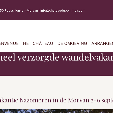
550 Roussillon-en-Morvan |
info@chateaudupommoy.com
ENVENUE
HET CHÂTEAU
DE OMGEVING
ARRANGE
heel verzorgde wandelvakan
kantie Nazomeren in de Morvan 2-9 sept