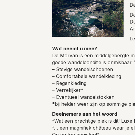
Da
Da
Du
An
Le
Wat neemt u mee?
De Morvan is een middelgebergte me
goede wandelconditie is onmisbaar. 
– Stevige wandelschoenen
– Comfortabele wandelkleding
– Regenkleding
– Verrekijker*
– Eventueel wandelstokken
*bij helder weer zijn op sommige pl
Deelnemers aan het woord
“Wat een prachtige plek is dit! Luxe
“… een magnifiek château waar je e
Op en top genieten!”