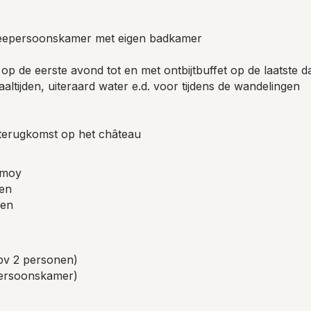
weepersoonskamer met eigen badkamer
 op de eerste avond tot en met ontbijtbuffet op de laatste d
maaltijden, uiteraard water e.d. voor tijdens de wandelingen
 terugkomst op het château
mmoy
ten
den
bv 2 personen)
persoonskamer)