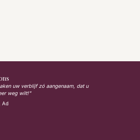
ons
ken uw verblijf zó aangenaam, dat u
eer weg wilt!"
& Ad