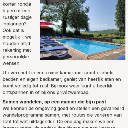
korter rondje
lopen of een
rustiger dagje
inplannen?
Ook dat is
mogelijk – we
houden altijd
rekening met
persoonlijke
wensen.
U overnacht in een ruime kamer met comfortabele
bedden en eigen badkamer, geniet van heerlijk eten en
komt volledig tot rust. Bij mooi weer kunt u heerlijk
ontspannen in of bij ons privézwembad.
Samen wandelen, op een manier die bij u past
We kennen de omgeving goed en stellen een gevarieerd
wandelprogramma samen, met routes die variëren van
licht tot wat uitdagender. De ene dag maken we een
langere tocht, de andere dag kiezen we een kortere